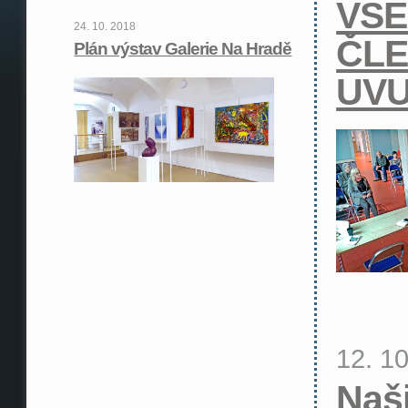
VŠ
24. 10. 2018
ČL
Plán výstav Galerie Na Hradě
UVU
12. 1
Naš