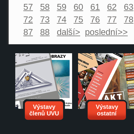
57
58
59
60
61
62
63
72
73
74
75
76
77
78
87
88
další>
poslední>>
Výstavy
Výstavy
členů UVU
ostatní