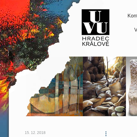
Kont
V
15. 12. 2018