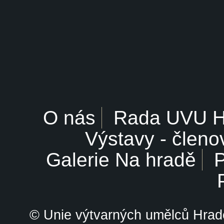
O nás
Rada UVU 
Výstavy - členo
Galerie Na hradě
P
© Unie výtvarných umělců Hrade