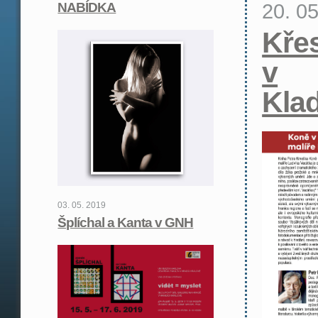
20. 0
NABÍDKA
Křes
v
Kla
03. 05. 2019
Šplíchal a Kanta v GNH