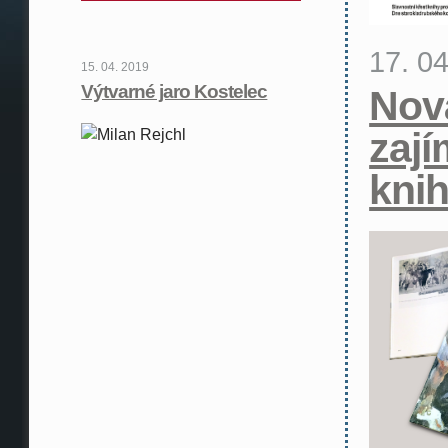
17. 0
15. 04. 2019
Výtvarné jaro Kostelec
Nov
zaj
kni