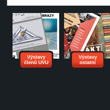
Výstavy
Výstavy
členů UVU
ostatní