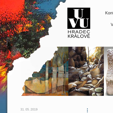
Kont
V
31. 05. 2019