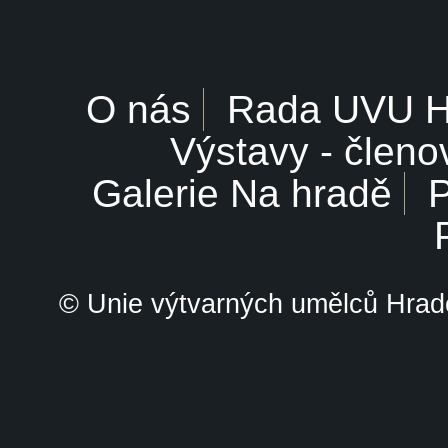
O nás
Rada UVU 
Výstavy - členo
Galerie Na hradě
P
© Unie výtvarných umělců Hrade