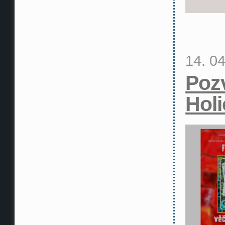
14. 0
Poz
Holi