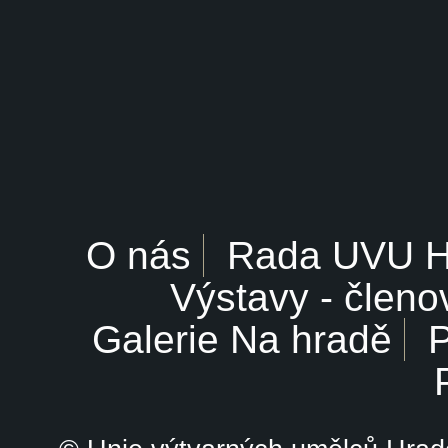
O nás
Rada UVU 
Výstavy - členo
Galerie Na hradě
P