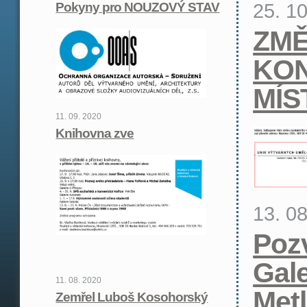
25. 1
Pokyny pro NOUZOVÝ STAV
ZM
KON
MÍS
11. 09. 2020
Knihovna zve
13. 0
Poz
Gale
11. 08. 2020
Met
Zemřel Luboš Kosohorský