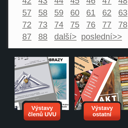
42
43
44
45
46
47
48
57
58
59
60
61
62
63
72
73
74
75
76
77
78
87
88
další>
poslední>>
Výstavy
Výstavy
členů UVU
ostatní