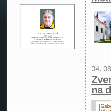
04. 0
Zve
na d