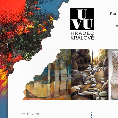
Kont
V
02. 11. 2020