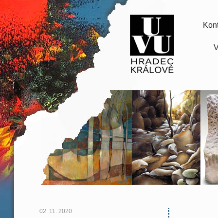
Kont
V
02. 11. 2020