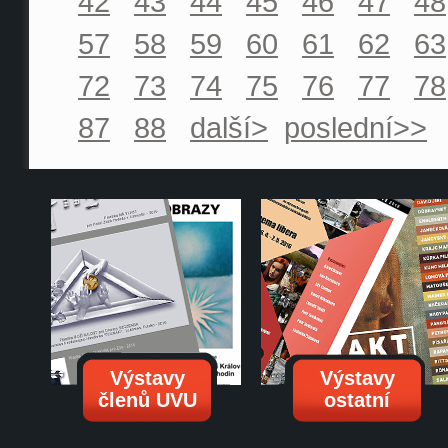
42
43
44
45
46
47
48
57
58
59
60
61
62
63
72
73
74
75
76
77
78
87
88
další>
poslední>>
Výstavy
Výstavy
členů UVU
ostatní