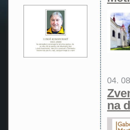
04. 0
Zve
na d