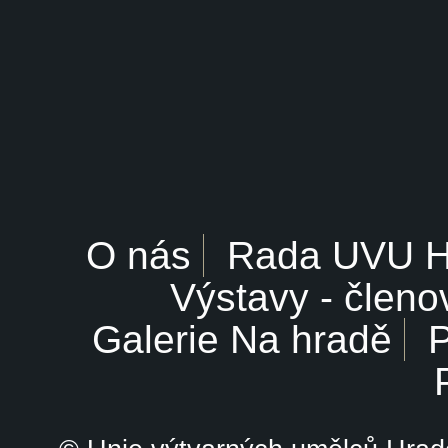
O nás
Rada UVU 
Výstavy - členo
Galerie Na hradě
P