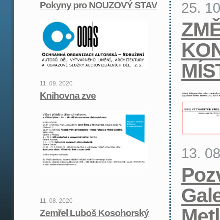
25. 1
Pokyny pro NOUZOVÝ STAV
ZM
KON
MÍS
11. 09. 2020
Knihovna zve
13. 0
Poz
Gale
11. 08. 2020
Met
Zemřel Luboš Kosohorský