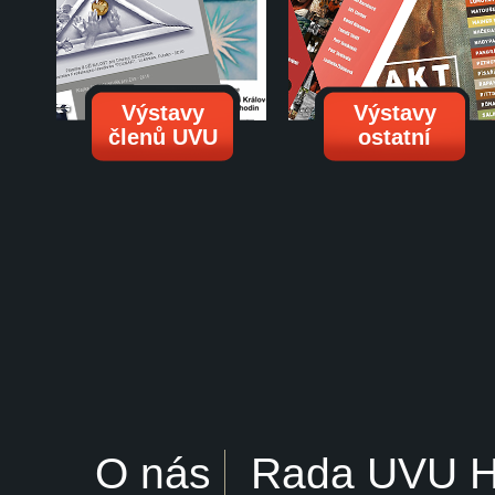
Výstavy
Výstavy
členů UVU
ostatní
O nás
Rada UVU 