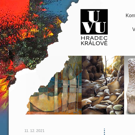
Kont
V
11. 12. 2021