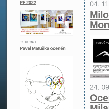
04. 1
PF 2022
Milo
Mon
02. 10. 2021
Pavel Matuška oceněn
24. 0
Oce
Mil