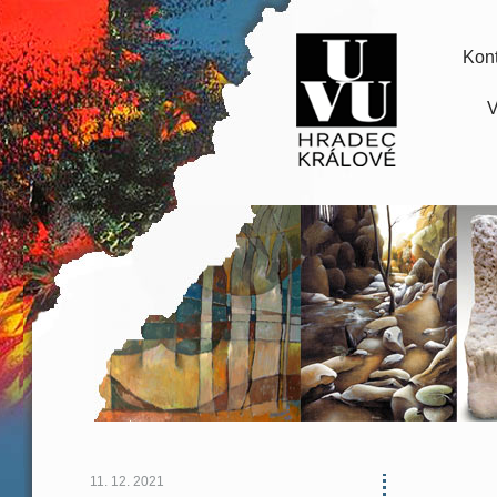
Kont
V
11. 12. 2021