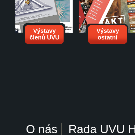
Výstavy
Výstavy
členů UVU
ostatní
O nás
Rada UVU 