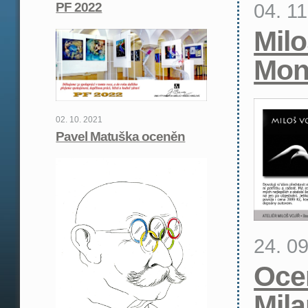
04. 1
PF 2022
Milo
Mon
02. 10. 2021
Pavel Matuška oceněn
24. 0
Oce
Mil