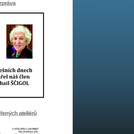
zpráva
řených ateliérů