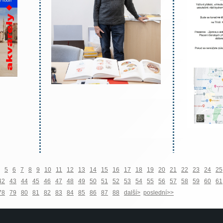
5
6
7
8
9
10
11
12
13
14
15
16
17
18
19
20
21
22
23
24
25
42
43
44
45
46
47
48
49
50
51
52
53
54
55
56
57
58
59
60
61
78
79
80
81
82
83
84
85
86
87
88
další>
poslední>>