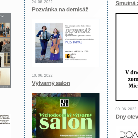
24. 08. 2022
Smutná 
Pozvánka na dernisáž
10. 06. 2022
Výtvarný salon
09. 06. 2022
Dny otev