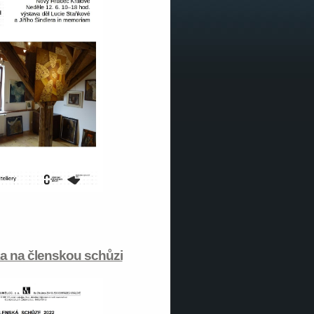
 na členskou schůzi