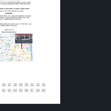
26
27
28
29
30
31
32
33
62
63
64
65
66
67
68
69