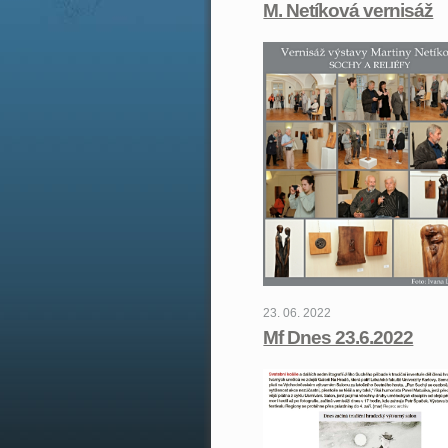
M. Netíková vernisáž
23. 06. 2022
Mf Dnes 23.6.2022