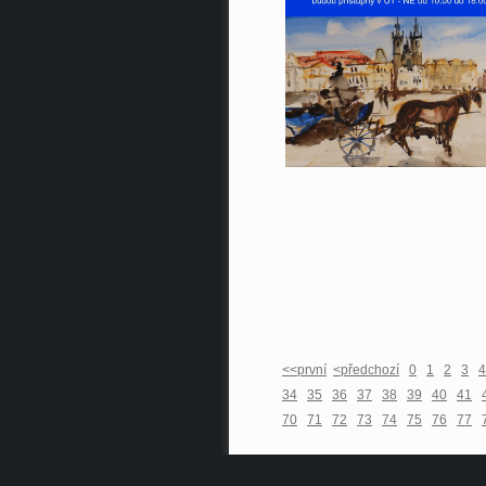
<<první
<předchozí
0
1
2
3
4
34
35
36
37
38
39
40
41
70
71
72
73
74
75
76
77