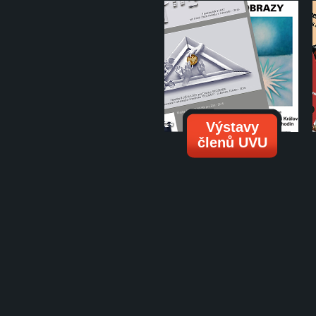
Výstavy
členů UVU