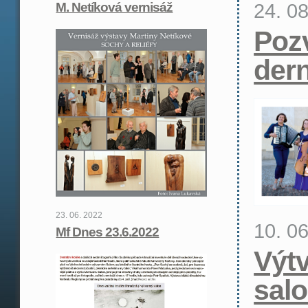
24. 0
M. Netíková vernisáž
Poz
der
23. 06. 2022
10. 0
Mf Dnes 23.6.2022
Výt
sal