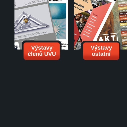
Výstavy
Výstavy
členů UVU
ostatní