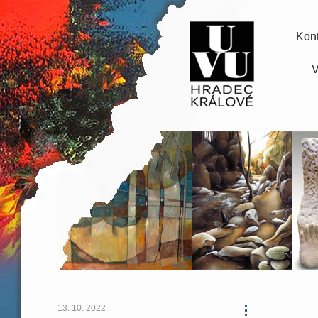
Kont
V
13. 10. 2022