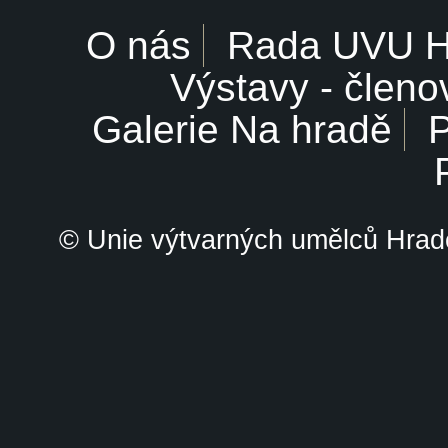
O nás
Rada UVU 
Výstavy - členo
Galerie Na hradě
P
© Unie výtvarných umělců Hrade