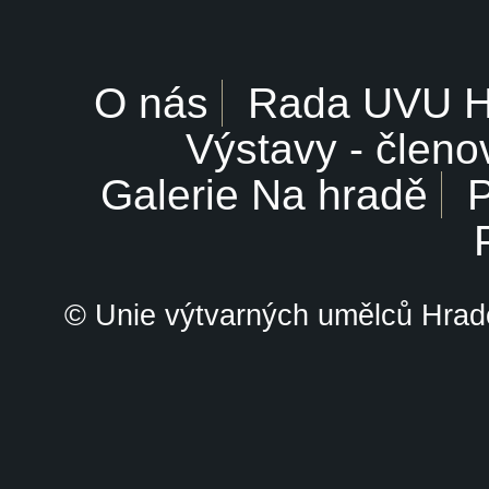
O nás
Rada UVU 
Výstavy - členo
Galerie Na hradě
P
© Unie výtvarných umělců Hrade