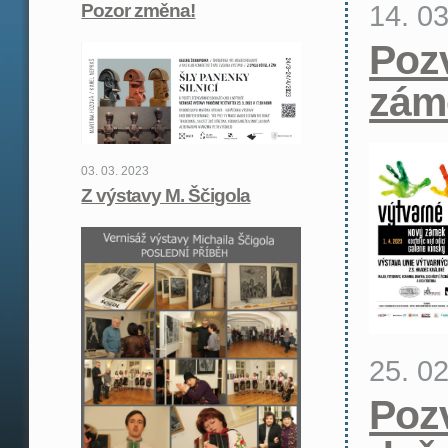
14. 0
Pozor změna!
Poz
zám
03. 03. 2023
Z výstavy M. Ščigola
25. 0
Poz