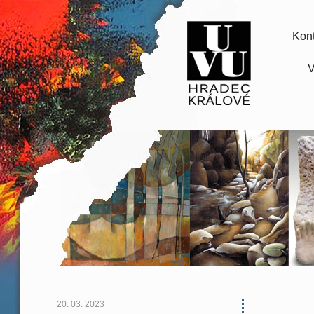
Kont
V
20. 03. 2023