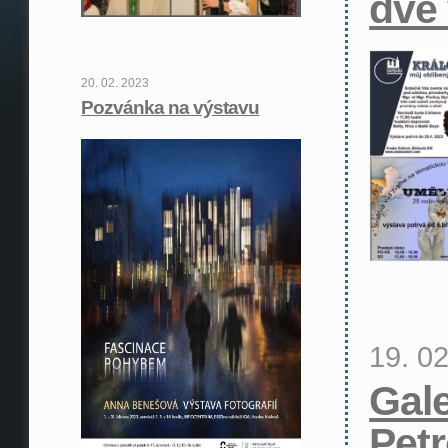
dvě
20. 02. 2023
Pozvánka na výstavu
19. 0
Gale
Petr