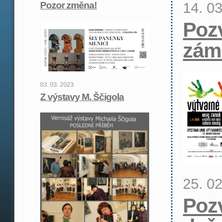
14. 0
Pozor změna!
Poz
zám
03. 03. 2023
Z výstavy M. Ščigola
25. 0
Poz