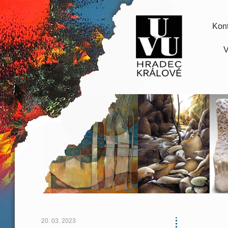
Kont
V
20. 03. 2023