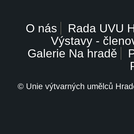
O nás
Rada UVU 
Výstavy - členo
Galerie Na hradě
P
© Unie výtvarných umělců Hrade