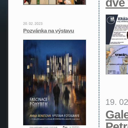
dvě
20. 02. 2023
Pozvánka na výstavu
19. 0
Gale
Petr