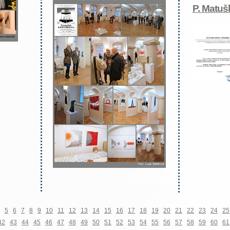
P. Matuš
5
6
7
8
9
10
11
12
13
14
15
16
17
18
19
20
21
22
23
24
25
42
43
44
45
46
47
48
49
50
51
52
53
54
55
56
57
58
59
60
61