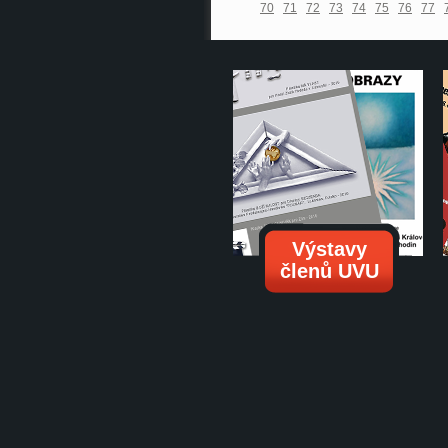
70
71
72
73
74
75
76
77
Výstavy
členů UVU