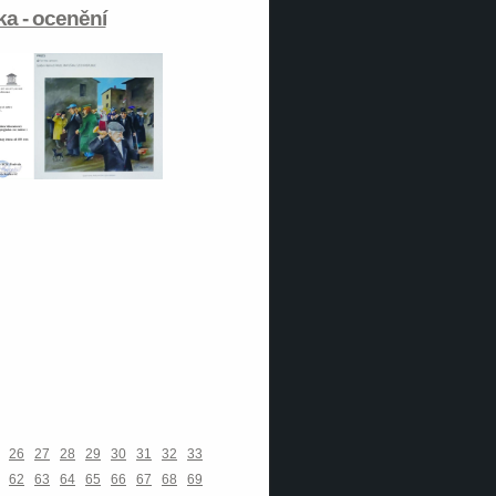
ka - ocenění
26
27
28
29
30
31
32
33
62
63
64
65
66
67
68
69