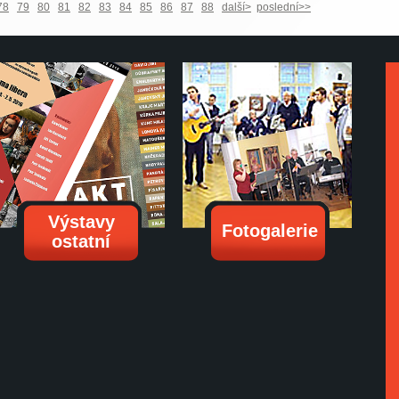
78
79
80
81
82
83
84
85
86
87
88
další>
poslední>>
Výstavy
Fotogalerie
ostatní