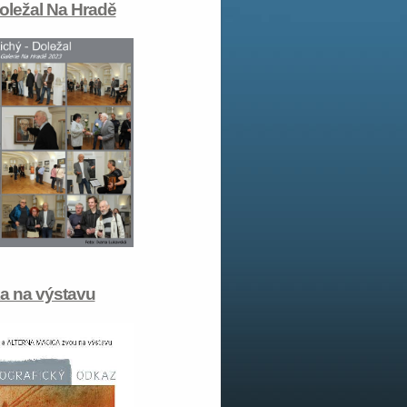
Doležal Na Hradě
a na výstavu