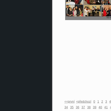
<<první
<předchozí
0
1
2
3
4
34
35
36
37
38
39
40
41