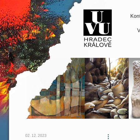
Kont
V
02. 12. 2023