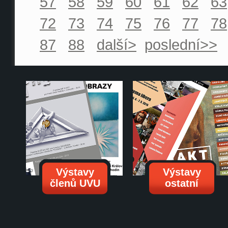
57
58
59
60
61
62
63
72
73
74
75
76
77
78
87
88
další>
poslední>>
Výstavy
Výstavy
členů UVU
ostatní