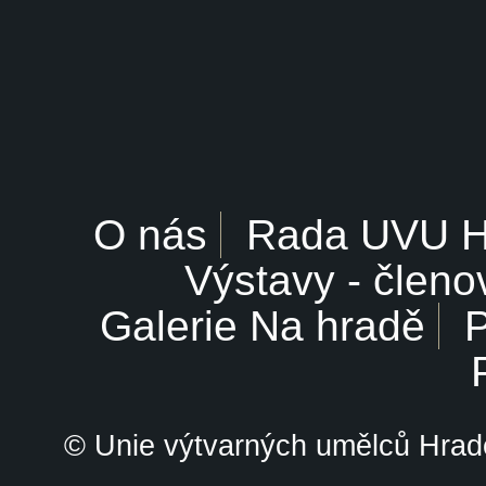
O nás
Rada UVU 
Výstavy - členo
Galerie Na hradě
P
© Unie výtvarných umělců Hrade