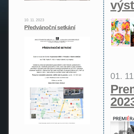
výs
10. 11. 2023
Předvánoční setkání
01. 1
Pre
202