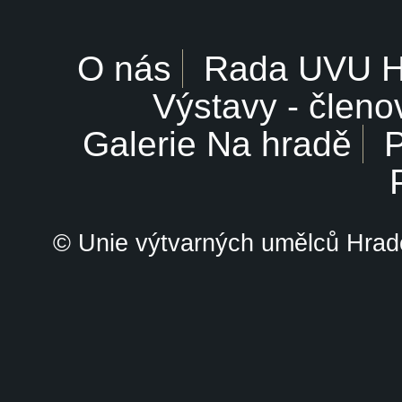
O nás
Rada UVU 
Výstavy - členo
Galerie Na hradě
P
© Unie výtvarných umělců Hrade