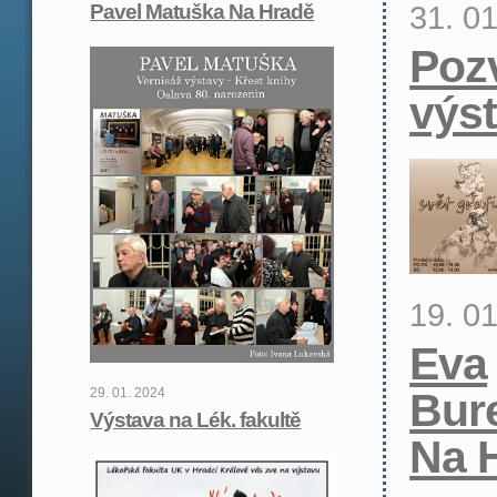
31. 0
Pavel Matuška Na Hradě
Poz
výs
19. 0
Eva
29. 01. 2024
Bur
Výstava na Lék. fakultě
Na 