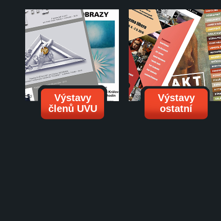
Výstavy
Výstavy
členů UVU
ostatní