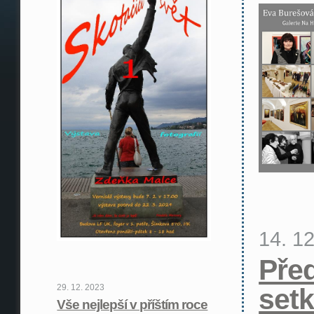
14. 1
Pře
29. 12. 2023
setk
Vše nejlepší v příštím roce