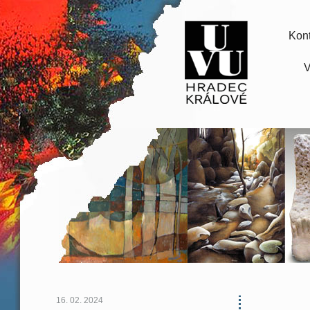
Kont
V
16. 02. 2024