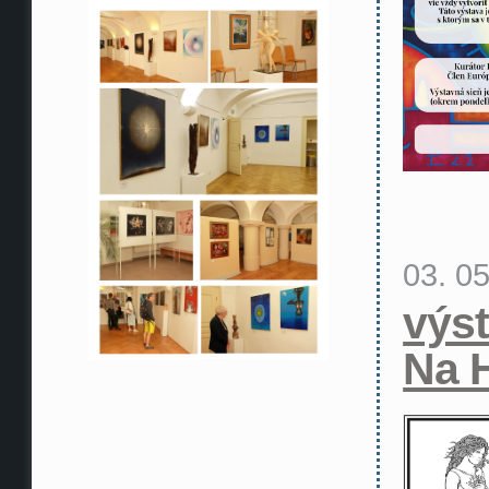
03. 0
výs
Na 