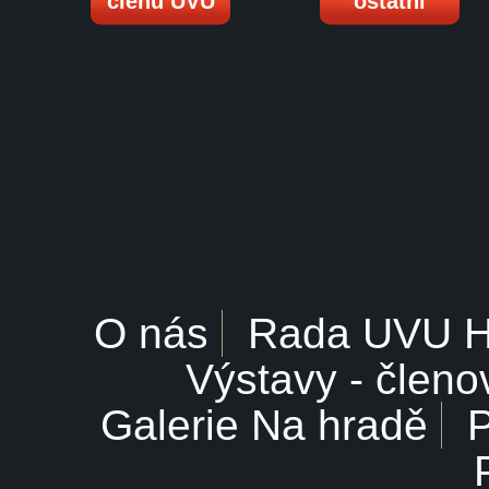
členů UVU
ostatní
O nás
Rada UVU 
Výstavy - členo
Galerie Na hradě
P