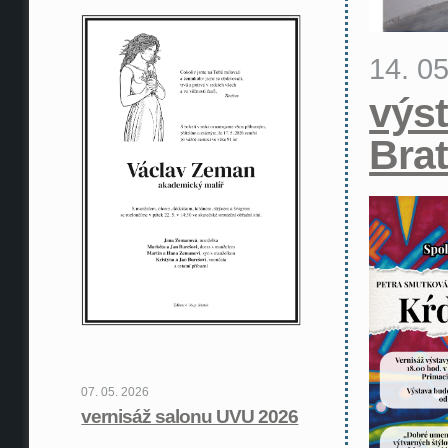
14. 0
výst
Brat
07. 05. 2026
vernisáž salonu UVU 2026