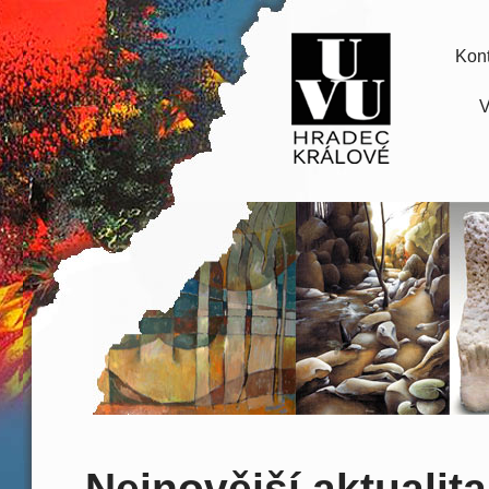
Kont
V
Nejnovější aktualita