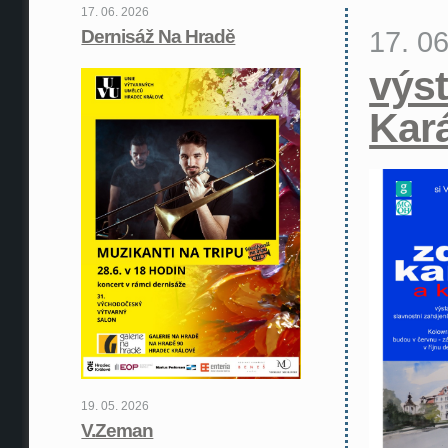
17. 06. 2026
17. 0
Dernisáž Na Hradě
výst
Kar
19. 05. 2026
V.Zeman