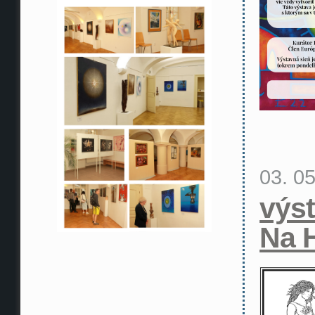
03. 0
výs
Na 