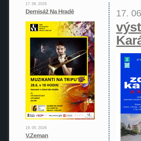
17. 06. 2026
17. 0
Dernisáž Na Hradě
výst
Kar
19. 05. 2026
V.Zeman