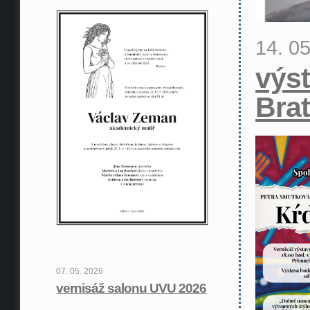
14. 0
výst
Brat
07. 05. 2026
vernisáž salonu UVU 2026