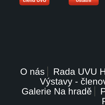
členů UVU
ostatní
O nás
Rada UVU 
Výstavy - členo
Galerie Na hradě
P