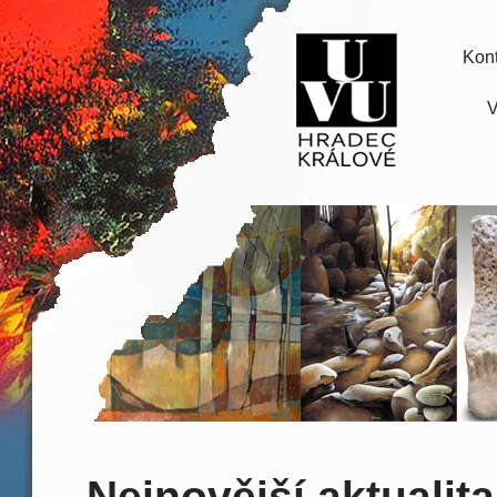
Kont
V
Nejnovější aktualita