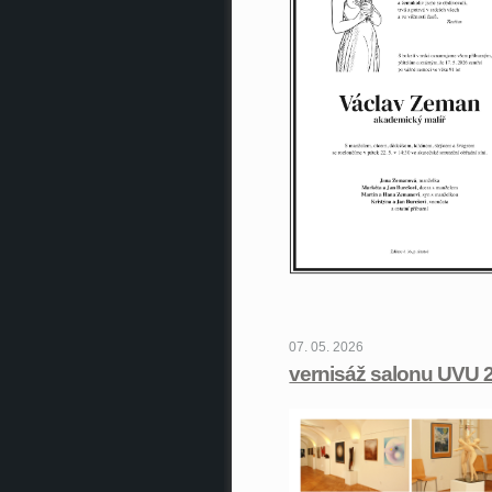
07. 05. 2026
vernisáž salonu UVU 