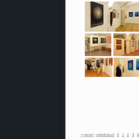
<<první
<předchozí
0
1
2
3
4