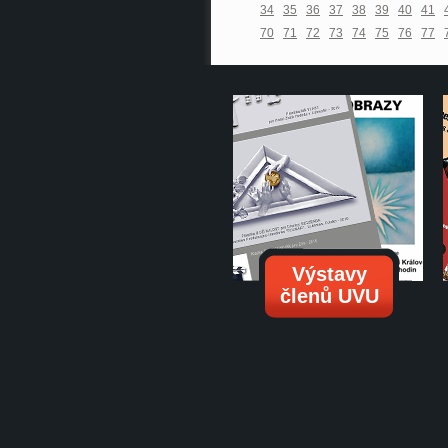
34
35
36
37
38
39
40
41
70
71
72
73
74
75
76
77
Výstavy
členů UVU