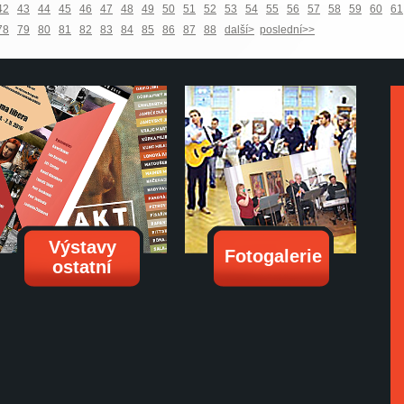
42
43
44
45
46
47
48
49
50
51
52
53
54
55
56
57
58
59
60
61
78
79
80
81
82
83
84
85
86
87
88
další>
poslední>>
Výstavy
Fotogalerie
ostatní