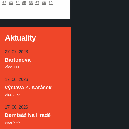
62
63
64
65
66
67
68
69
Aktuality
27. 07. 2026
Bartoňová
více >>>
17. 06. 2026
výstava Z. Karásek
více >>>
17. 06. 2026
Dernisáž Na Hradě
více >>>