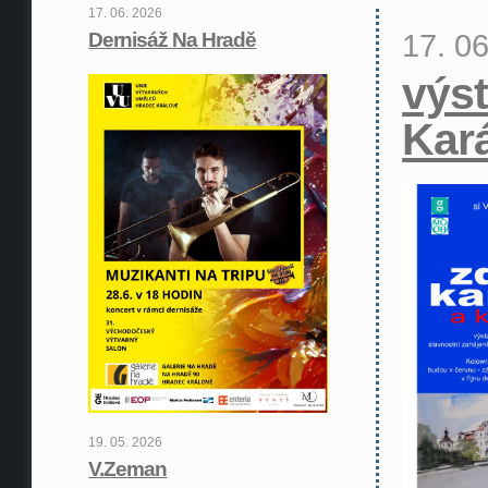
17. 06. 2026
17. 0
Dernisáž Na Hradě
výst
Kar
19. 05. 2026
V.Zeman