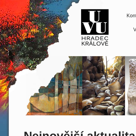
Kont
V
Nejnovější aktualita