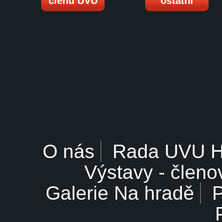
členů UVU
ostatní
O nás
Rada UVU 
Výstavy - členo
Galerie Na hradě
P