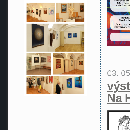
03. 0
výs
Na 