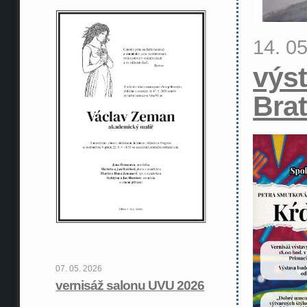
14. 0
výst
Brat
07. 05. 2026
vernisáž salonu UVU 2026