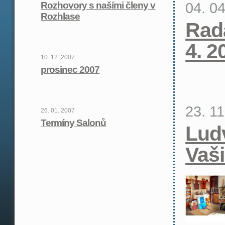
04. 0
Rozhovory s našími členy v
Rozhlase
Rad
4. 2
10. 12. 2007
prosinec 2007
23. 1
26. 01. 2007
Termíny Salonů
Lud
Vaš