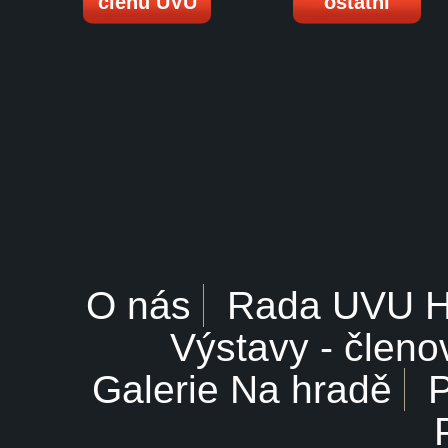
členů UVU
ostatní
O nás
Rada UVU 
Výstavy - členo
Galerie Na hradě
P