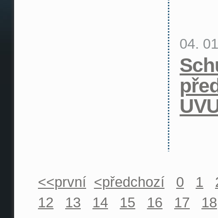
04. 0
Sch
pře
UV
<<první
<předchozí
0
1
12
13
14
15
16
17
18