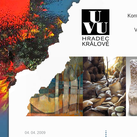
Kont
V
04. 04. 2009