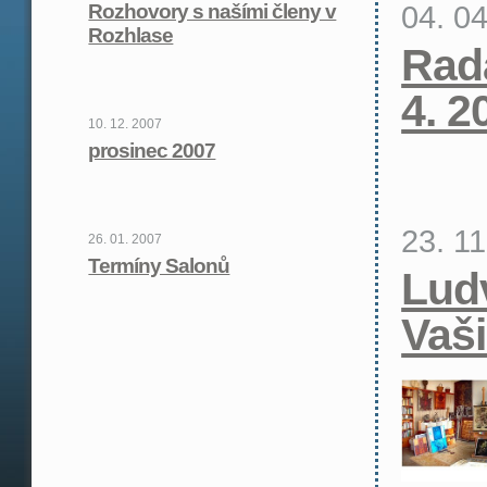
04. 0
Rozhovory s našími členy v
Rozhlase
Rad
4. 2
10. 12. 2007
prosinec 2007
23. 1
26. 01. 2007
Termíny Salonů
Lud
Vaš