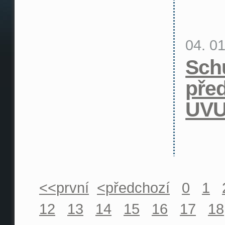
04. 0
Sch
pře
UV
<<první
<předchozí
0
1
12
13
14
15
16
17
18