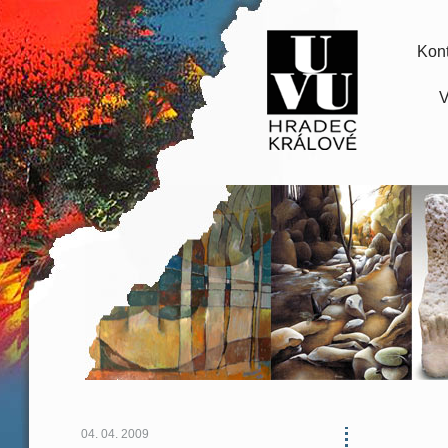
Kont
V
04. 04. 2009