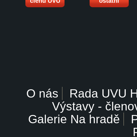
členů UVU
ostatní
O nás
Rada UVU 
Výstavy - členo
Galerie Na hradě
P