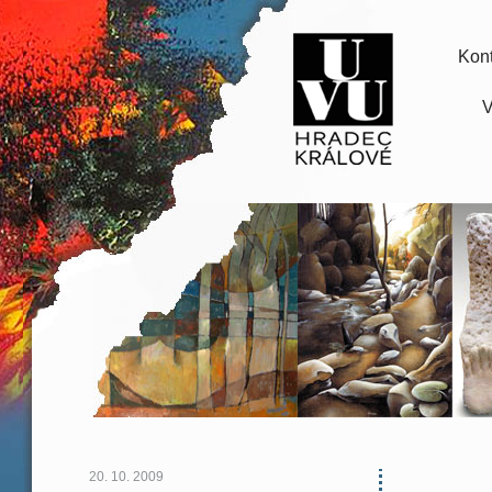
Kont
V
20. 10. 2009