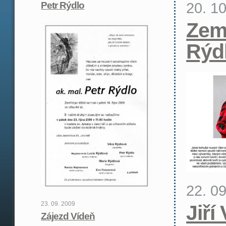
20. 1
Petr Rýdlo
Zemř
Rýd
22. 0
23. 09. 2009
Jiří
Zájezd Vídeň