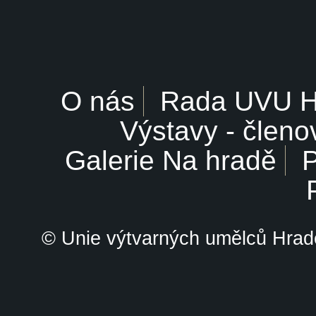
O nás
Rada UVU 
Výstavy - členo
Galerie Na hradě
P
© Unie výtvarných umělců Hrade