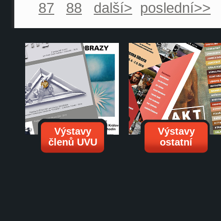
87
88
další>
poslední>>
Výstavy
Výstavy
členů UVU
ostatní