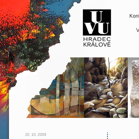
Kont
V
20. 10. 2009