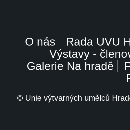
O nás
Rada UVU 
Výstavy - členo
Galerie Na hradě
P
© Unie výtvarných umělců Hrade