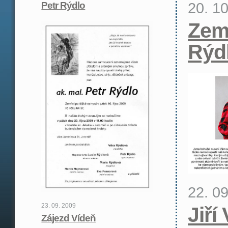
20. 1
Petr Rýdlo
Zemř
Rýd
22. 0
23. 09. 2009
Jiří
Zájezd Vídeň