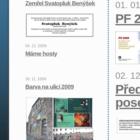
01. 0
Zemřel Svatopluk Benýšek
PF 
04. 12. 2009
Máme hosty
02. 1
30. 11. 2009
Pře
Barva na ulici 2009
pos