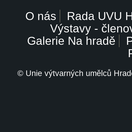
O nás
Rada UVU 
Výstavy - členo
Galerie Na hradě
P
© Unie výtvarných umělců Hrade