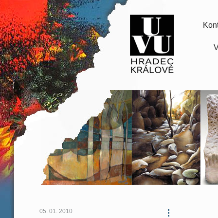
Kont
V
05. 01. 2010