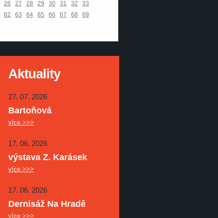
26
27
28
29
30
31
32
33
62
63
64
65
66
67
68
69
Aktuality
27. 07. 2026
Bartoňová
více >>>
17. 06. 2026
výstava Z. Karásek
více >>>
17. 06. 2026
Dernisáž Na Hradě
více >>>