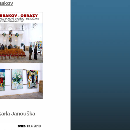
rbakov
Karla Janouška