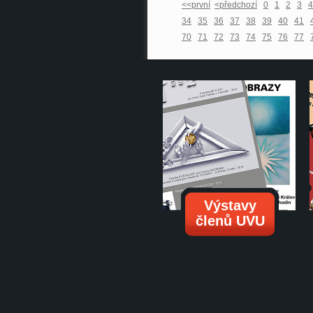
<<první
<předchozí
0
1
2
3
4
34
35
36
37
38
39
40
41
70
71
72
73
74
75
76
77
Výstavy
členů UVU