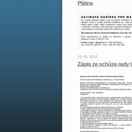
Plátna
15. 05. 2010
Zápis ze schůze rady 