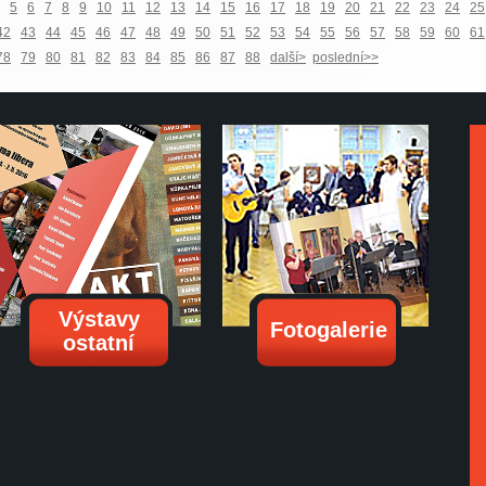
5
6
7
8
9
10
11
12
13
14
15
16
17
18
19
20
21
22
23
24
25
42
43
44
45
46
47
48
49
50
51
52
53
54
55
56
57
58
59
60
61
78
79
80
81
82
83
84
85
86
87
88
další>
poslední>>
Výstavy
Fotogalerie
ostatní