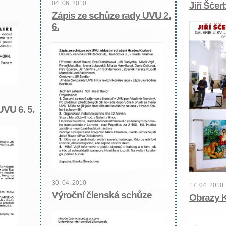
04. 06. 2010
Jiří Šče
Zápis ze schůze rady UVU 2.
6.
UVU 6. 5.
30. 04. 2010
17. 04. 2010
Výroční členská schůze
Obrazy 