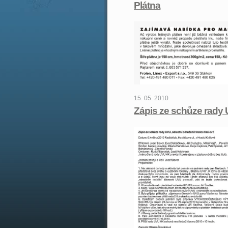
Plátna
15. 05. 2010
Zápis ze schůze rady 