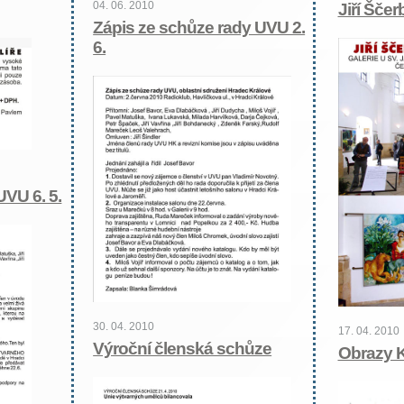
04. 06. 2010
Jiří Šče
Zápis ze schůze rady UVU 2.
6.
UVU 6. 5.
30. 04. 2010
17. 04. 2010
Výroční členská schůze
Obrazy 