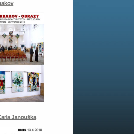
rbakov
Karla Janouška