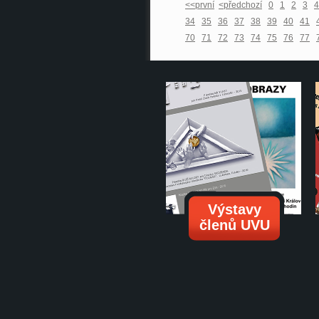
<<první
<předchozí
0
1
2
3
4
34
35
36
37
38
39
40
41
70
71
72
73
74
75
76
77
Výstavy
členů UVU