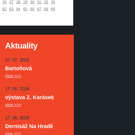
26
27
28
29
30
31
32
33
62
63
64
65
66
67
68
69
Aktuality
27. 07. 2026
Bartoňová
více >>>
17. 06. 2026
výstava Z. Karásek
více >>>
17. 06. 2026
Dernisáž Na Hradě
více >>>