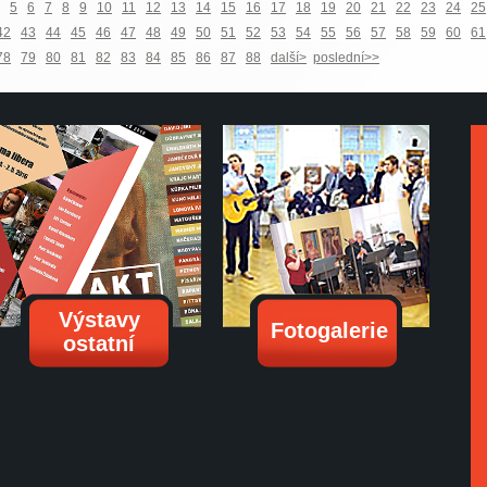
5
6
7
8
9
10
11
12
13
14
15
16
17
18
19
20
21
22
23
24
25
42
43
44
45
46
47
48
49
50
51
52
53
54
55
56
57
58
59
60
61
78
79
80
81
82
83
84
85
86
87
88
další>
poslední>>
Výstavy
Fotogalerie
ostatní