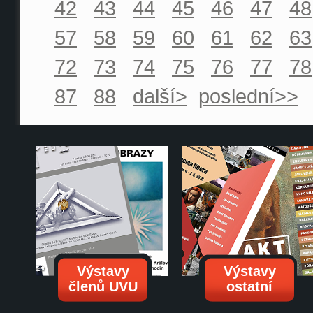
42
43
44
45
46
47
48
57
58
59
60
61
62
63
72
73
74
75
76
77
78
87
88
další>
poslední>>
Výstavy
Výstavy
členů UVU
ostatní