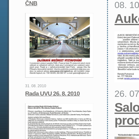
08. 1
ČNB
Auk
31. 08. 2010
26. 0
Rada UVU 26. 8. 2010
Salo
pro