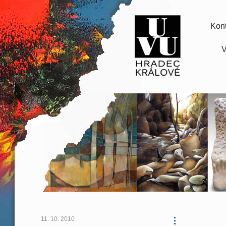
Kont
V
11. 10. 2010