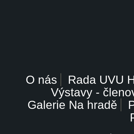
O nás
Rada UVU 
Výstavy - členo
Galerie Na hradě
P