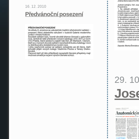
16. 12. 2010
Předvánoční posezení
29. 1
Jos