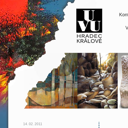
Kont
V
14. 02. 2011