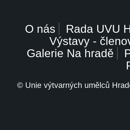
O nás
Rada UVU 
Výstavy - členo
Galerie Na hradě
P
© Unie výtvarných umělců Hrade