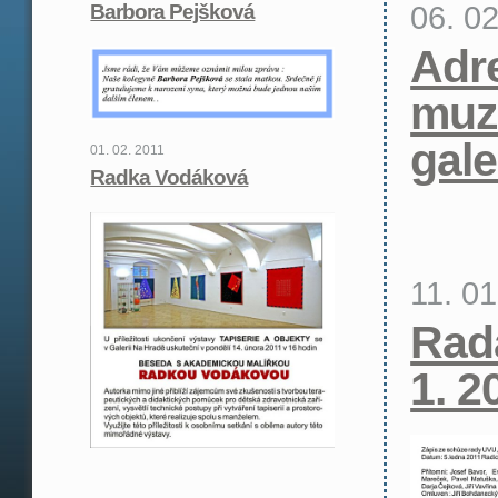
06. 0
Barbora Pejšková
Adr
muz
gale
01. 02. 2011
Radka Vodáková
11. 01
Rad
1. 2