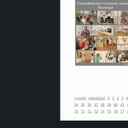
<<první
<předchozí
0
1
2
3
4
34
35
36
37
38
39
40
41
70
71
72
73
74
75
76
77