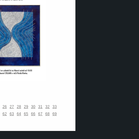
26
27
28
29
30
31
32
33
62
63
64
65
66
67
68
69