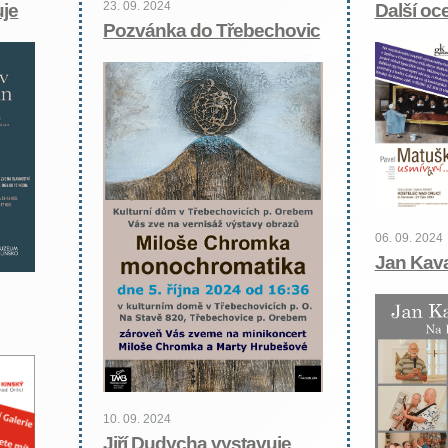
23. 09. 2024
je
Další oc
Pozvánka do Třebechovic
06. 09. 2024
Jan Kava
10. 09. 2024
Jiří Dudycha vystavuje