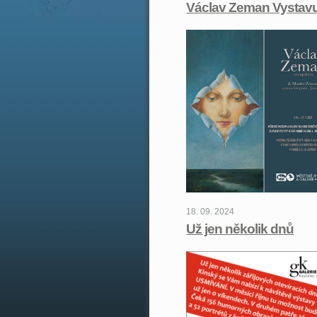
Václav Zeman Vystavu
18. 09. 2024
Už jen několik dnů