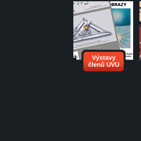
Výstavy
členů UVU