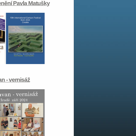
enění Pavla Matušky
n - vernisáž