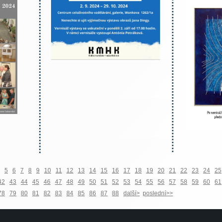
5
6
7
8
9
10
11
12
13
14
15
16
17
18
19
20
21
22
23
24
25
42
43
44
45
46
47
48
49
50
51
52
53
54
55
56
57
58
59
60
61
78
79
80
81
82
83
84
85
86
87
88
další>
poslední>>