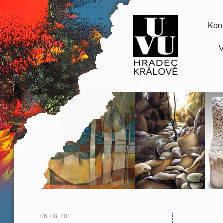
Kont
V
06. 08. 2011