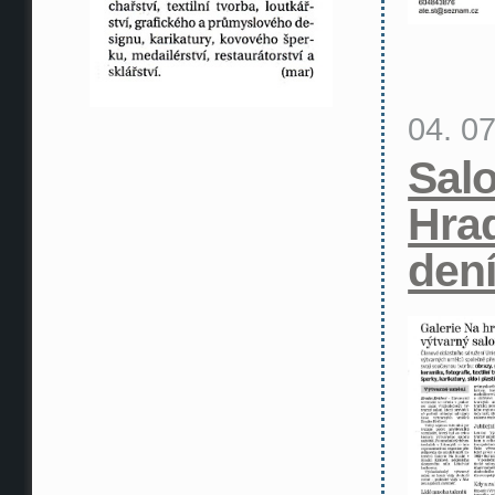
04. 0
Sal
Hra
den