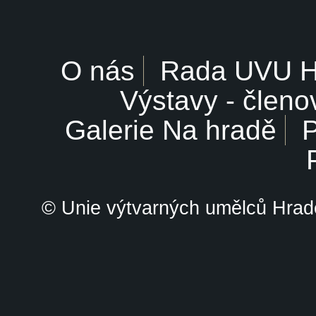
O nás
Rada UVU 
Výstavy - členo
Galerie Na hradě
P
© Unie výtvarných umělců Hrade