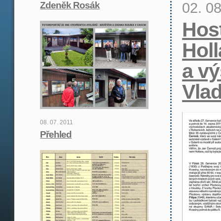
02. 0
Zdeněk Rosák
Hos
Holl
a vý
Vla
08. 07. 2011
Přehled