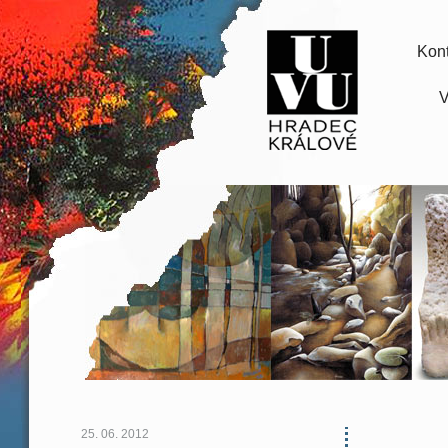
Kont
V
25. 06. 2012