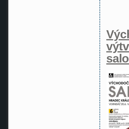
Výc
výt
sal