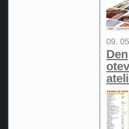
09. 0
Den
ote
atel