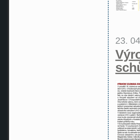
23. 0
Výr
sch