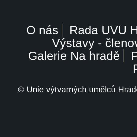
O nás
Rada UVU 
Výstavy - členo
Galerie Na hradě
P
© Unie výtvarných umělců Hrade