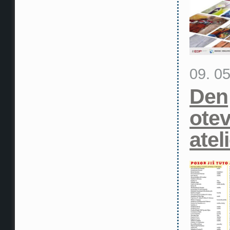
09. 0
Den
ote
atel