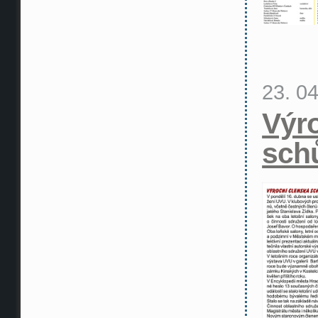
23. 0
Výr
sch