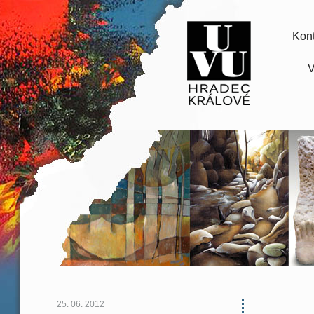
Kont
V
25. 06. 2012