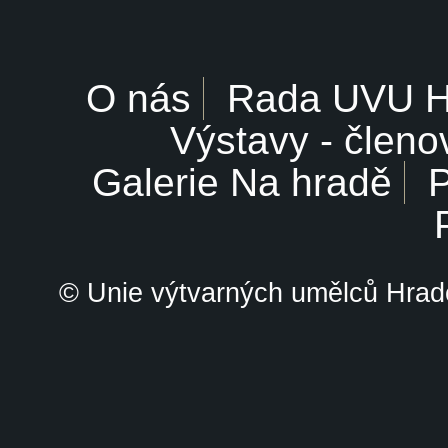
O nás
Rada UVU 
Výstavy - členo
Galerie Na hradě
P
© Unie výtvarných umělců Hrade