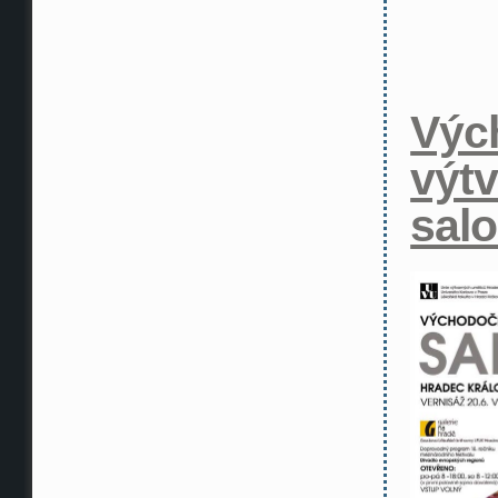
Výc
výt
sal