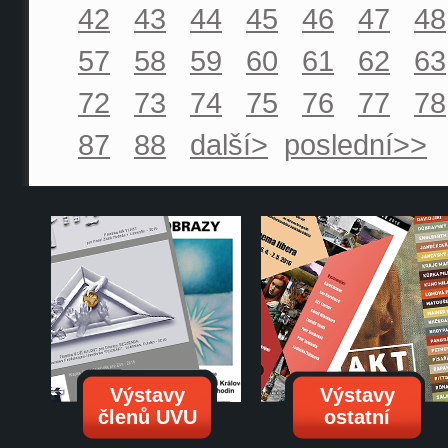
42
43
44
45
46
47
48
57
58
59
60
61
62
63
72
73
74
75
76
77
78
87
88
další>
poslední>>
Výstavy
Výstavy
členů UVU
ostatní