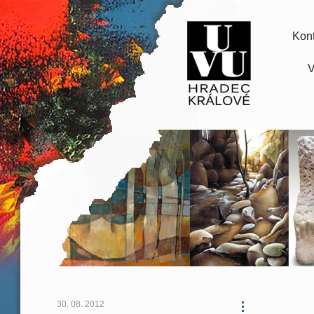
Kont
V
30. 08. 2012