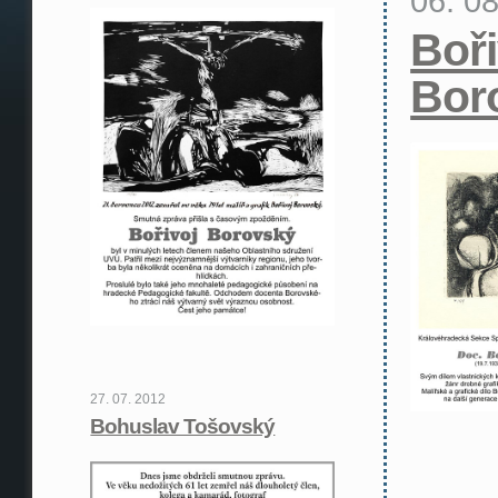
06. 0
Boři
Bor
27. 07. 2012
Bohuslav Tošovský