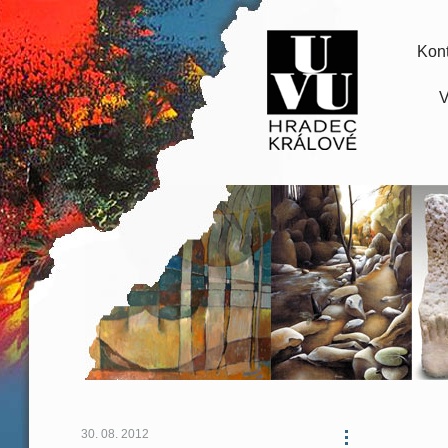
Kont
V
30. 08. 2012