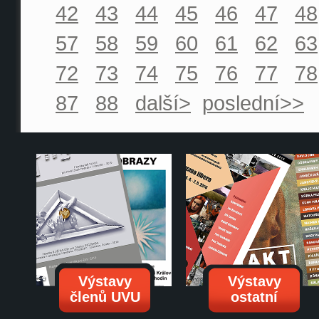
42
43
44
45
46
47
48
57
58
59
60
61
62
63
72
73
74
75
76
77
78
87
88
další>
poslední>>
Výstavy
Výstavy
členů UVU
ostatní