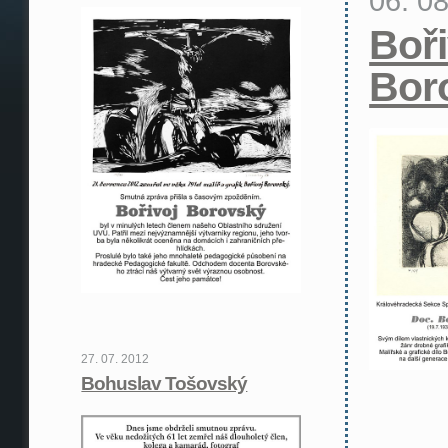
06. 0
Boři
Bor
27. 07. 2012
Bohuslav Tošovský