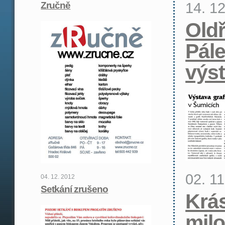
14. 1
Zručně
Oldř
Pále
výs
02. 1
04. 12. 2012
Setkání zrušeno
Krá
milo