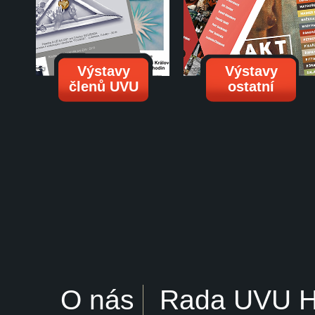
Výstavy
Výstavy
členů UVU
ostatní
O nás
Rada UVU 