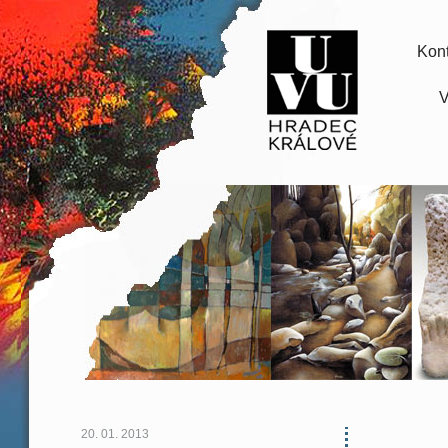
Kont
V
20. 01. 2013