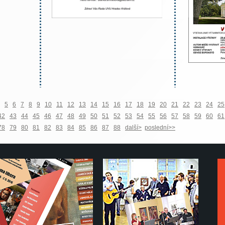
5
6
7
8
9
10
11
12
13
14
15
16
17
18
19
20
21
22
23
24
25
42
43
44
45
46
47
48
49
50
51
52
53
54
55
56
57
58
59
60
61
78
79
80
81
82
83
84
85
86
87
88
další>
poslední>>