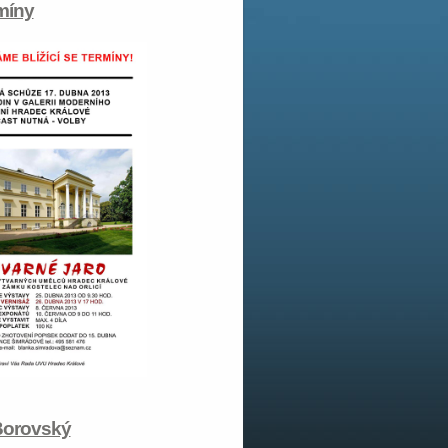
rmíny
Borovský