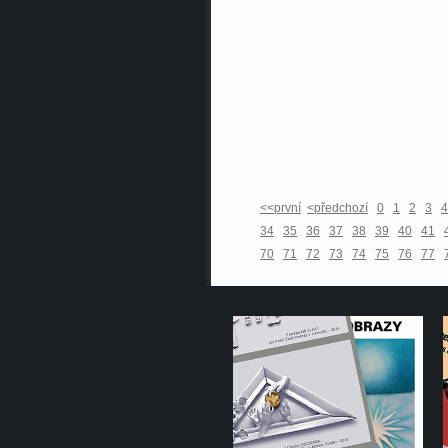
<<první
<předchozí
0
1
2
3
4
34
35
36
37
38
39
40
41
70
71
72
73
74
75
76
77