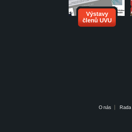
Výstavy
členů UVU
O nás
Rada