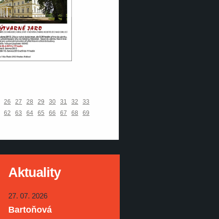
26
27
28
29
30
31
32
33
62
63
64
65
66
67
68
69
Aktuality
27. 07. 2026
Bartoňová