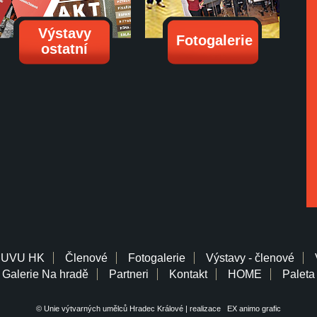
Výstavy
Fotogalerie
ostatní
 UVU HK
Členové
Fotogalerie
Výstavy - členové
Galerie Na hradě
Partneri
Kontakt
HOME
Paleta
© Unie výtvarných umělců Hradec Králové | realizace
EX animo grafic