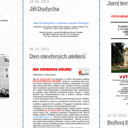
19. 04. 2013
Jarní te
Jiří Dudycha
08. 03. 2013
Den otevřených atelierů
14. 02. 2013
Bořivoj 