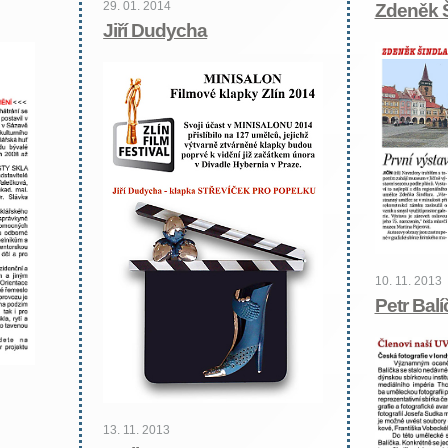
29. 01. 2014
Zdeněk Š
Jiří Dudycha
10. 11. 2013
Petr Balí
13. 11. 2013