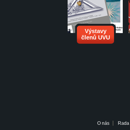
Výstavy
členů UVU
O nás
Rada