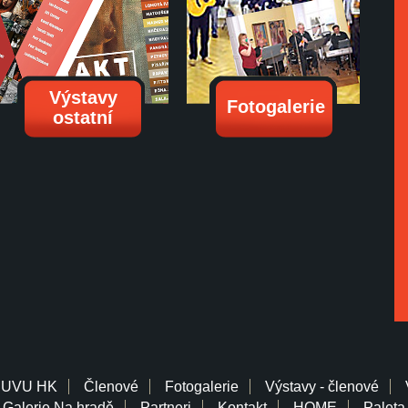
Výstavy
Fotogalerie
ostatní
 UVU HK
Členové
Fotogalerie
Výstavy - členové
Galerie Na hradě
Partneri
Kontakt
HOME
Paleta