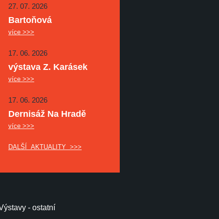
27. 07. 2026
Bartoňová
více >>>
17. 06. 2026
výstava Z. Karásek
více >>>
17. 06. 2026
Dernisáž Na Hradě
více >>>
DALŠÍ AKTUALITY >>>
Výstavy - ostatní