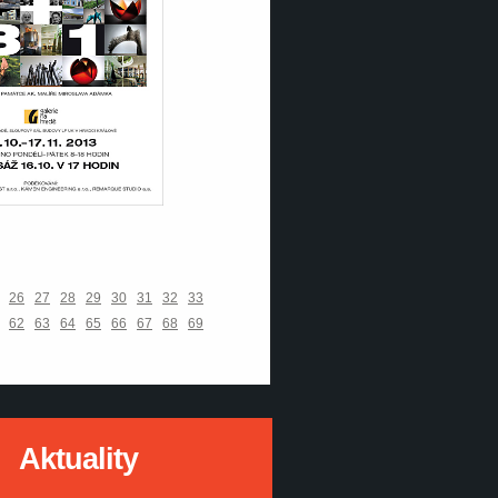
26
27
28
29
30
31
32
33
62
63
64
65
66
67
68
69
Aktuality