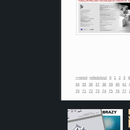
<<první
<předchozí
0
1
2
3
4
34
35
36
37
38
39
40
41
70
71
72
73
74
75
76
77