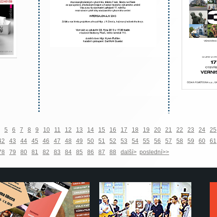
5
6
7
8
9
10
11
12
13
14
15
16
17
18
19
20
21
22
23
24
25
42
43
44
45
46
47
48
49
50
51
52
53
54
55
56
57
58
59
60
61
78
79
80
81
82
83
84
85
86
87
88
další>
poslední>>