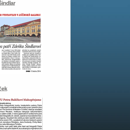
indlar
ček