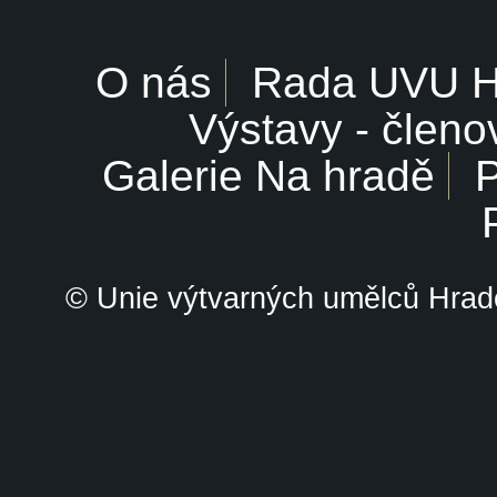
O nás
Rada UVU 
Výstavy - členo
Galerie Na hradě
P
© Unie výtvarných umělců Hrade