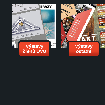
Výstavy
Výstavy
členů UVU
ostatní