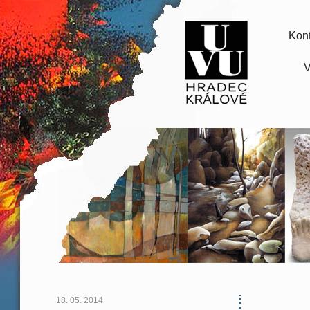
Kont
V
18. 05. 2014