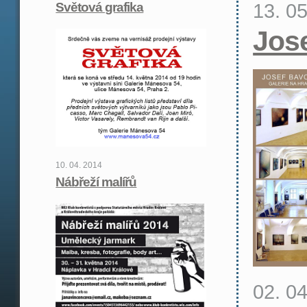
13. 0
Světová grafika
Jos
10. 04. 2014
Nábřeží malířů
02. 0