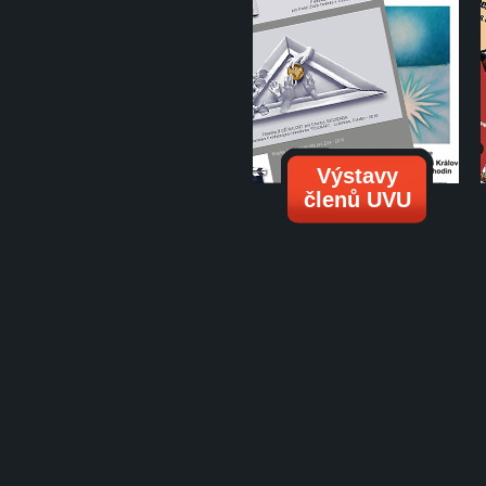
Výstavy
členů UVU