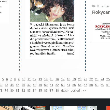
04. 03. 2014
Rokycan
5
6
7
8
9
10
11
12
13
14
15
16
17
18
19
20
21
22
23
24
25
42
43
44
45
46
47
48
49
50
51
52
53
54
55
56
57
58
59
60
61
78
79
80
81
82
83
84
85
86
87
88
další>
poslední>>