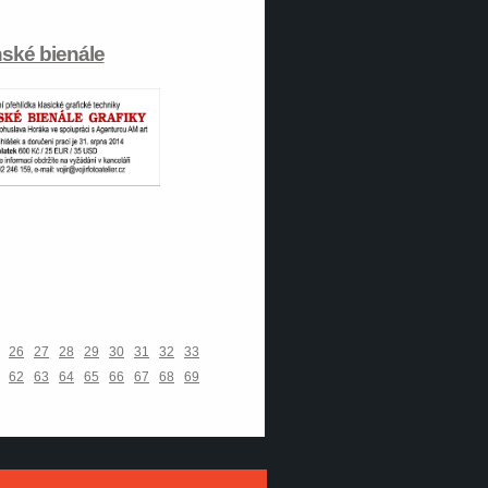
ské bienále
26
27
28
29
30
31
32
33
62
63
64
65
66
67
68
69