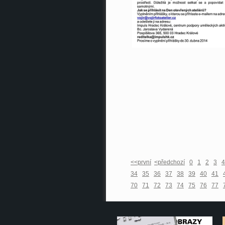
<<první
<předchozí
0
1
2
3
4
34
35
36
37
38
39
40
41
70
71
72
73
74
75
76
77