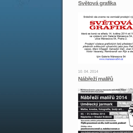
Světová grafika
10. 04. 2014
Nábřeží malířů