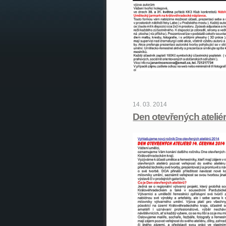
14. 03. 2014
Den otevřených atelié