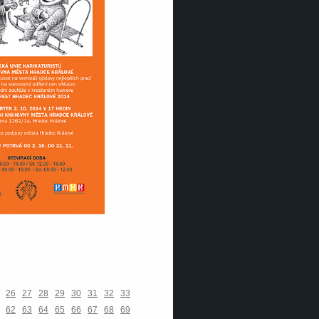
26
27
28
29
30
31
32
33
62
63
64
65
66
67
68
69