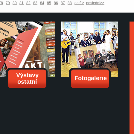
78
79
80
81
82
83
84
85
86
87
88
další>
poslední>>
Výstavy
Fotogalerie
ostatní