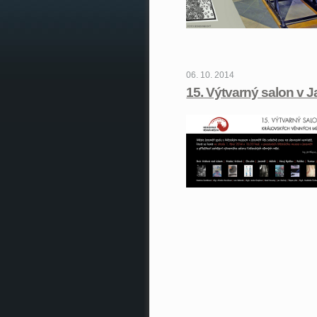
06. 10. 2014
15. Výtvarný salon v J