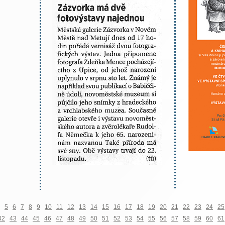
5
6
7
8
9
10
11
12
13
14
15
16
17
18
19
20
21
22
23
24
25
42
43
44
45
46
47
48
49
50
51
52
53
54
55
56
57
58
59
60
61