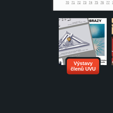
70
71
72
73
74
75
76
77
Výstavy
členů UVU