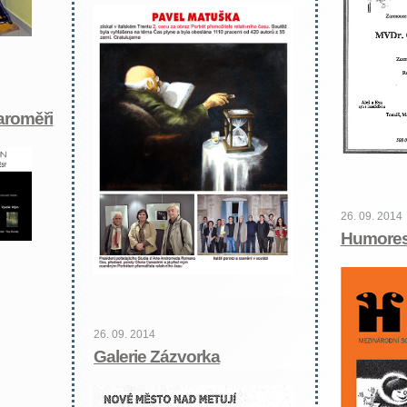
aroměři
26. 09. 2014
Humores
26. 09. 2014
Galerie Zázvorka