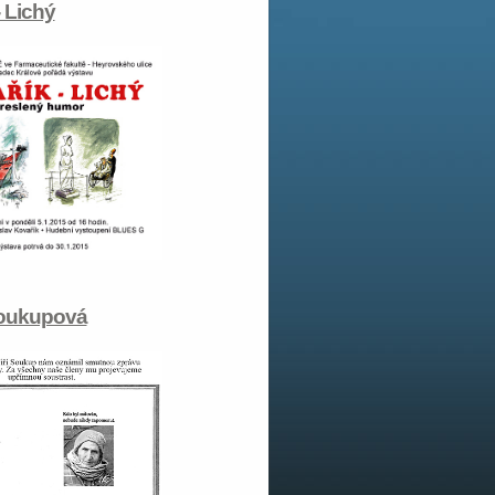
- Lichý
oukupová