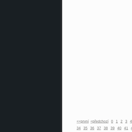
<<první
<předchozí
0
1
2
3
4
34
35
36
37
38
39
40
41