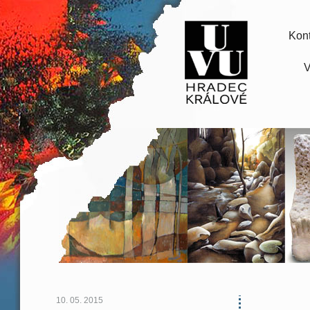
Kont
V
10. 05. 2015