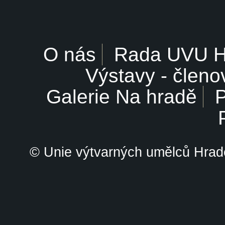
O nás
Rada UVU 
Výstavy - členo
Galerie Na hradě
P
© Unie výtvarných umělců Hrade