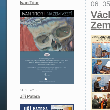
06. 0
Ivan Titor
Vác
Zem
01. 05. 2015
Jiří Patera