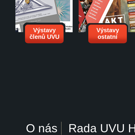
Výstavy
Výstavy
členů UVU
ostatní
O nás
Rada UVU 