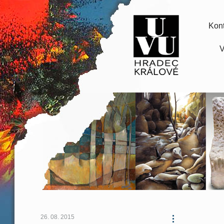
Kont
V
26. 08. 2015