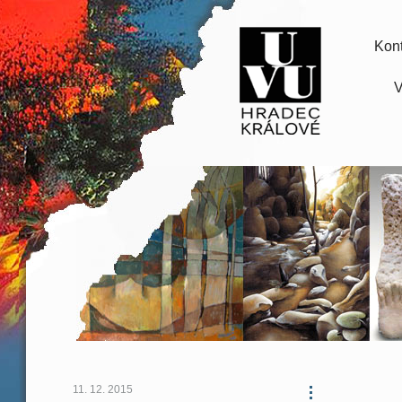
Kont
V
11. 12. 2015