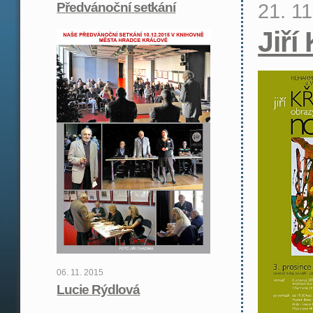
21. 1
Předvánoční setkání
Jiří
06. 11. 2015
Lucie Rýdlová