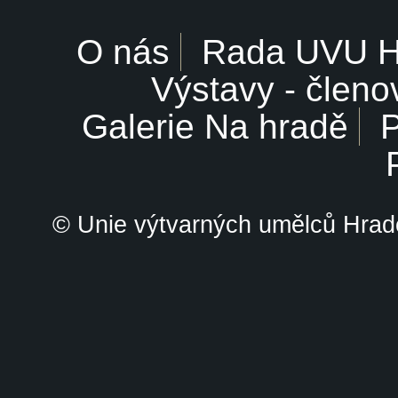
O nás
Rada UVU 
Výstavy - členo
Galerie Na hradě
P
© Unie výtvarných umělců Hrade