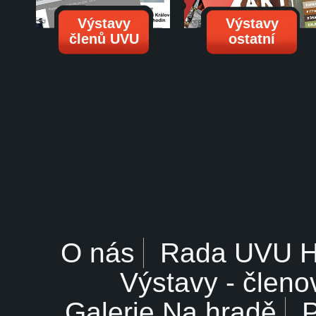
Výstavy
Výstavy
členů UVU
ostatní
O nás
Rada UVU 
Výstavy - členo
Galerie Na hradě
P