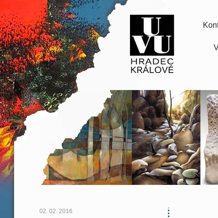
Kont
V
02. 02. 2016