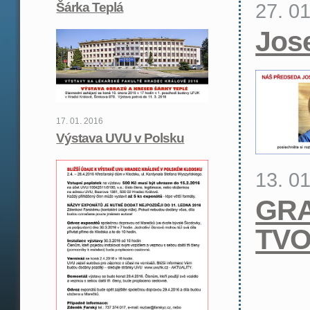
27. 0
Šárka Teplá
Jos
17. 01. 2016
Výstava UVU v Polsku
13. 0
GRA
TVO