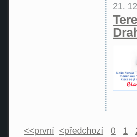
21. 1
Ter
Dra
<<první
<předchozí
0
1