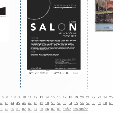
5
6
7
8
9
10
11
12
13
14
15
16
17
18
19
20
21
22
23
24
25
42
43
44
45
46
47
48
49
50
51
52
53
54
55
56
57
58
59
60
61
78
79
80
81
82
83
84
85
86
87
88
další>
poslední>>