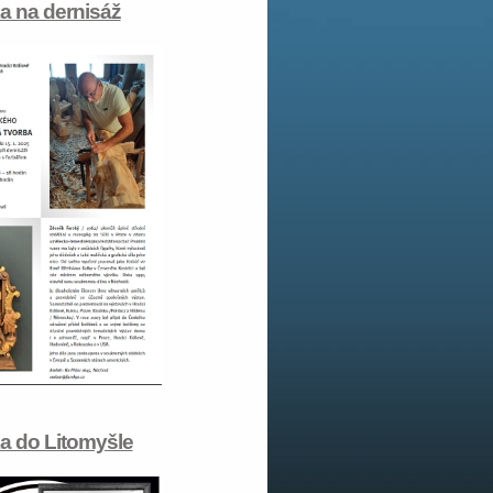
 na dernisáž
a do Litomyšle