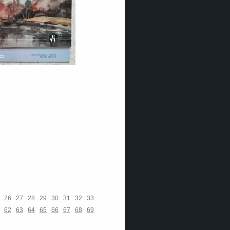
26
27
28
29
30
31
32
33
62
63
64
65
66
67
68
69