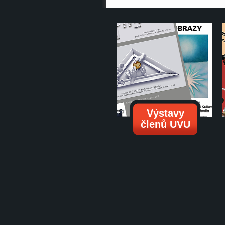
Výstavy
členů UVU