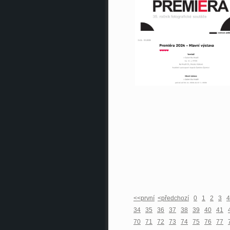
<<první
<předchozí
0
1
2
3
4
34
35
36
37
38
39
40
41
70
71
72
73
74
75
76
77