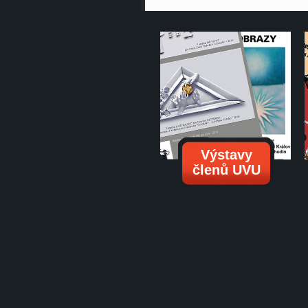
Výstavy
členů UVU