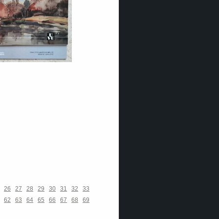
26
27
28
29
30
31
32
33
62
63
64
65
66
67
68
69