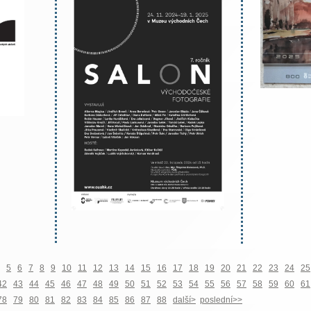
5
6
7
8
9
10
11
12
13
14
15
16
17
18
19
20
21
22
23
24
25
42
43
44
45
46
47
48
49
50
51
52
53
54
55
56
57
58
59
60
61
78
79
80
81
82
83
84
85
86
87
88
další>
poslední>>