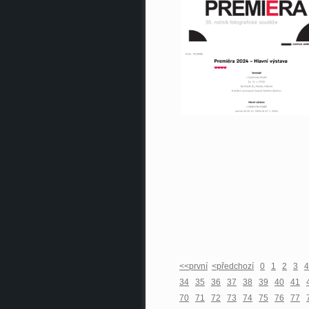
<<první
<předchozí
0
1
2
3
4
34
35
36
37
38
39
40
41
70
71
72
73
74
75
76
77