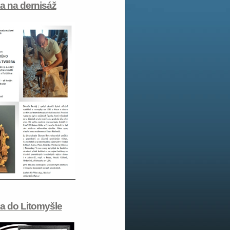
 na dernisáž
a do Litomyšle