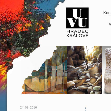
Kont
V
24. 08. 2016