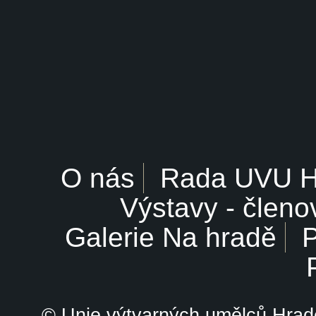
O nás
Rada UVU 
Výstavy - členo
Galerie Na hradě
P
© Unie výtvarných umělců Hrade