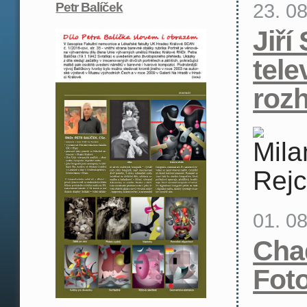
23. 0
Petr Balíček
Jiří
tele
roz
01. 0
Cha
Fot