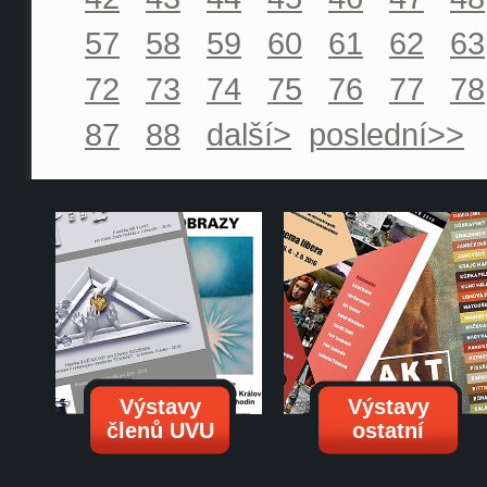
57
58
59
60
61
62
63
72
73
74
75
76
77
78
87
88
další>
poslední>>
Výstavy
Výstavy
členů UVU
ostatní