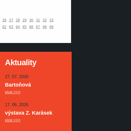
26
27
28
29
30
31
32
33
62
63
64
65
66
67
68
69
Aktuality
27. 07. 2026
Bartoňová
více >>>
17. 06. 2026
výstava Z. Karásek
více >>>