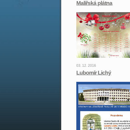
Malířská plátna
03. 12. 2016
Lubomír Lichý