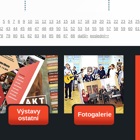
5
6
7
8
9
10
11
12
13
14
15
16
17
18
19
20
21
22
23
24
25
42
43
44
45
46
47
48
49
50
51
52
53
54
55
56
57
58
59
60
61
78
79
80
81
82
83
84
85
86
87
88
další>
poslední>>
Výstavy
Fotogalerie
ostatní