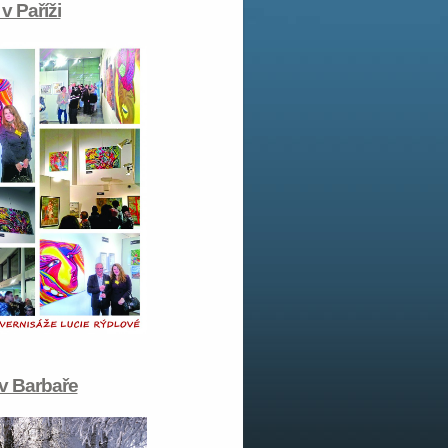
v Paříži
v Barbaře