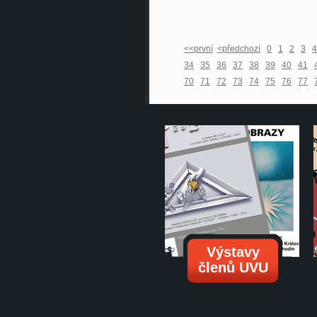
<<první
<předchozí
0
1
2
3
4
34
35
36
37
38
39
40
41
70
71
72
73
74
75
76
77
Výstavy
členů UVU