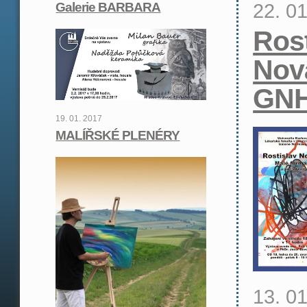
22. 0
Galerie BARBARA
Rost
Nov
GN
19. 01. 2017
MALÍŘSKÉ PLENÉRY
13. 0