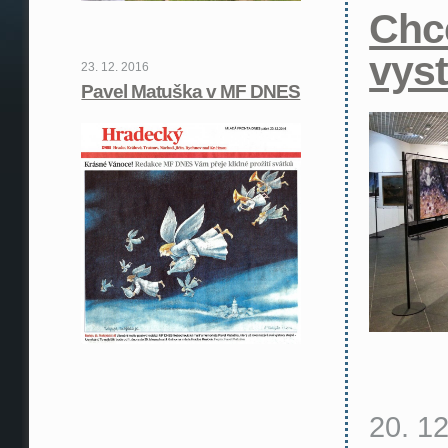
Chc
vys
23. 12. 2016
Pavel Matuška v MF DNES
20. 1