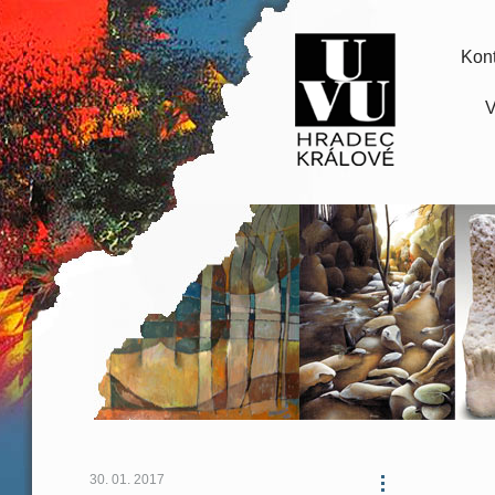
Kont
V
30. 01. 2017