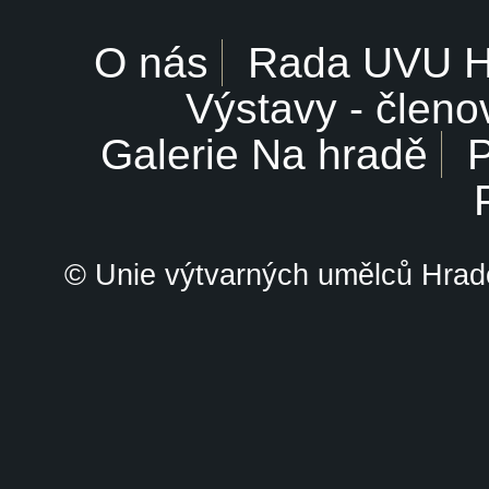
O nás
Rada UVU 
Výstavy - členo
Galerie Na hradě
P
© Unie výtvarných umělců Hrade