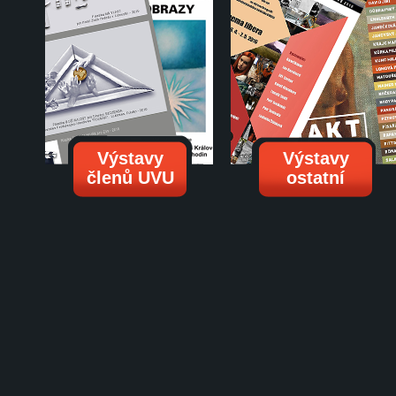
Výstavy
Výstavy
členů UVU
ostatní