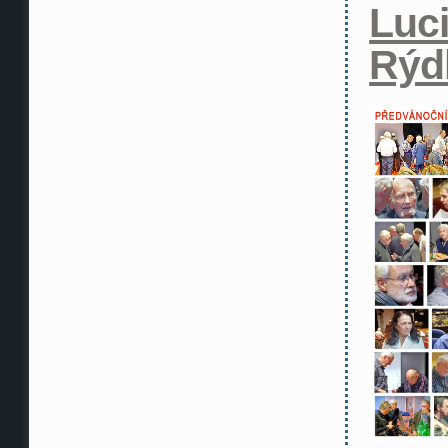
Luc
Rýd