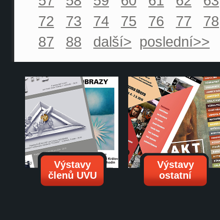
57
58
59
60
61
62
63
72
73
74
75
76
77
78
87
88
další>
poslední>>
Výstavy
Výstavy
členů UVU
ostatní