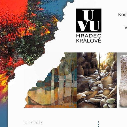
Kont
V
17. 06. 2017