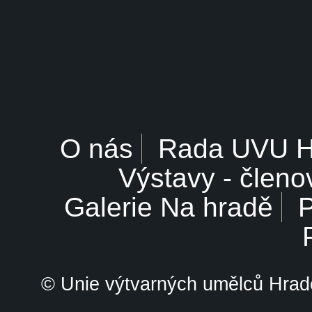
O nás
Rada UVU 
Výstavy - členo
Galerie Na hradě
P
© Unie výtvarných umělců Hrade