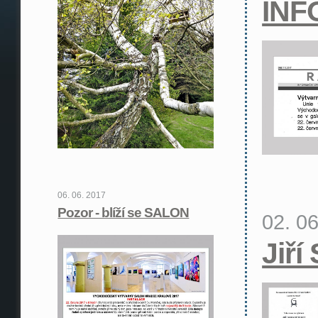
INF
06. 06. 2017
Pozor - blíží se SALON
02. 0
Jiří