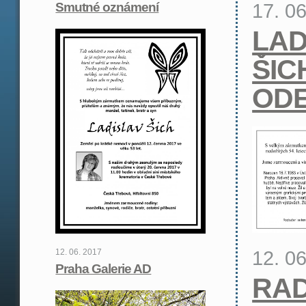
17. 0
Smutné oznámení
LAD
ŠIC
OD
12. 0
12. 06. 2017
Praha Galerie AD
RAD