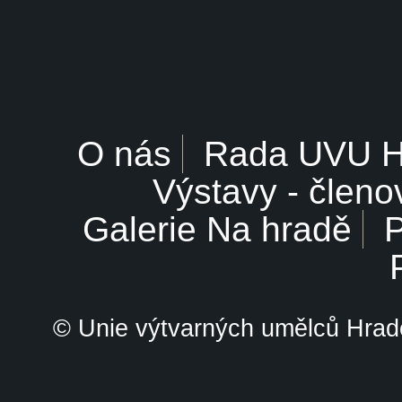
O nás
Rada UVU 
Výstavy - členo
Galerie Na hradě
P
© Unie výtvarných umělců Hrade