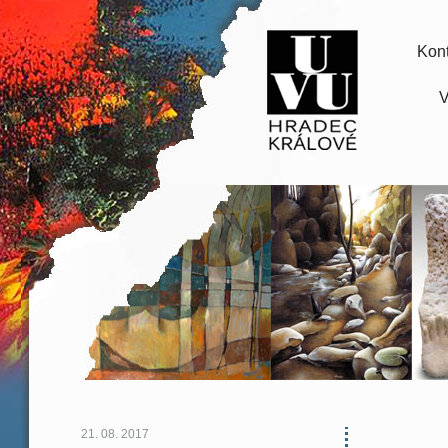
Kont
V
21. 08. 2017