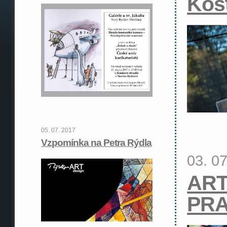
Kost
05. 07. 2017
Vzpomínka na Petra Rýdla
03. 0
ART
PR