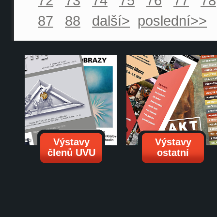
72
73
74
75
76
77
78
87
88
další>
poslední>>
Výstavy
Výstavy
členů UVU
ostatní