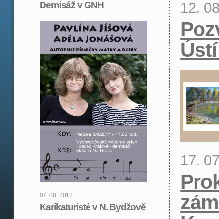
12. 0
Dernisáž v GNH
Poz
Ústí
17. 0
Pro
zám
07. 08. 2017
Karikaturisté v N. Bydžově