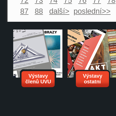
72
73
74
75
76
77
78
87
88
další>
poslední>>
Výstavy
Výstavy
členů UVU
ostatní