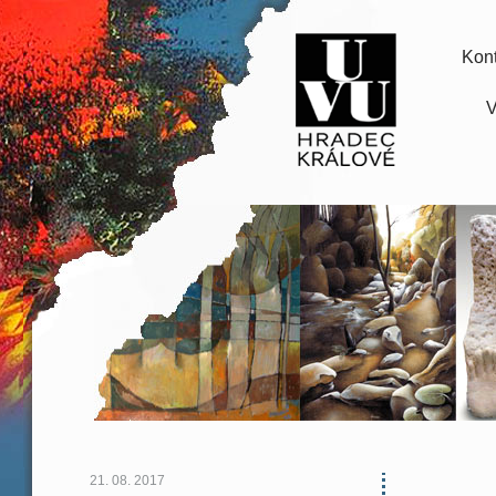
Kont
V
21. 08. 2017