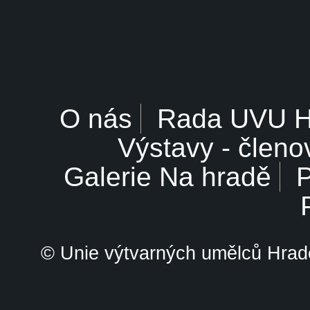
O nás
Rada UVU 
Výstavy - členo
Galerie Na hradě
P
© Unie výtvarných umělců Hrade