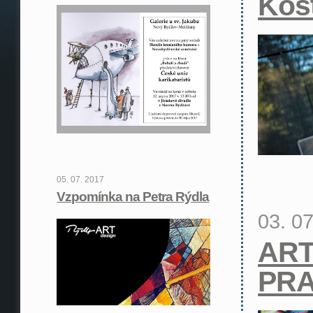
Kost
05. 07. 2017
Vzpomínka na Petra Rýdla
03. 0
ART
PR