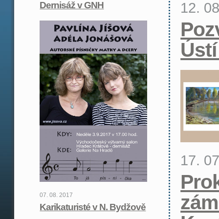
12. 0
Dernisáž v GNH
Poz
Ústí
17. 0
Pro
zám
07. 08. 2017
Karikaturisté v N. Bydžově